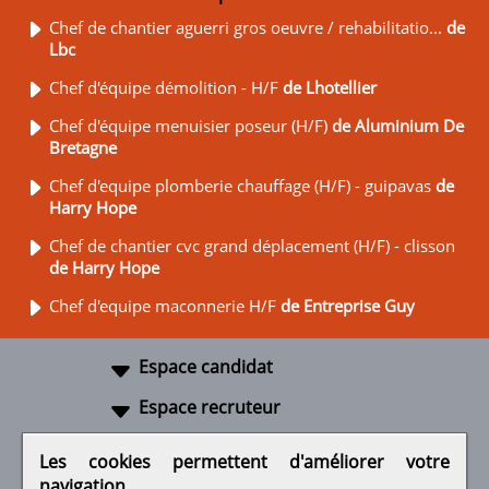
Chef de chantier aguerri gros oeuvre / rehabilitatio...
de
Lbc
Chef d'équipe démolition - H/F
de Lhotellier
Chef d'équipe menuisier poseur (H/F)
de Aluminium De
Bretagne
Chef d'equipe plomberie chauffage (H/F) - guipavas
de
Harry Hope
Chef de chantier cvc grand déplacement (H/F) - clisson
de Harry Hope
Chef d'equipe maconnerie H/F
de Entreprise Guy
Espace candidat
Espace recruteur
A propos
Les cookies permettent d'améliorer votre
navigation
Liens utiles