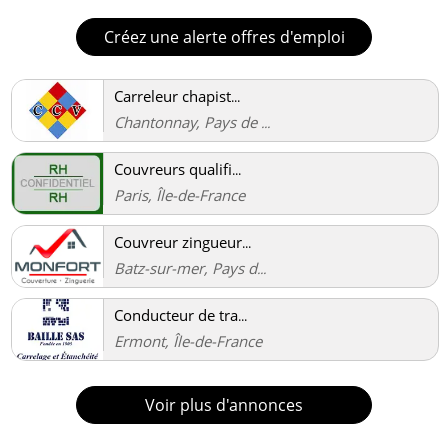
Créez une alerte offres d'emploi
Carreleur chapist
...
Chantonnay, Pays de
...
Couvreurs qualifi
...
Paris, Île-de-France
Couvreur zingueur
...
Batz-sur-mer, Pays d
...
Conducteur de tra
...
Ermont, Île-de-France
Voir plus d'annonces