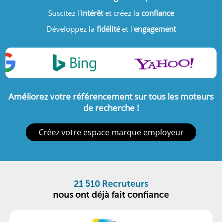
Suscitez l'
intérêt
et créez
la
confiance
Développez la
fidélité
et l'
engagement
Améliorez votre référencement sur tous les moteurs
de recherche !
Créez votre espace marque employeur
21 510 Recruteurs
nous ont déjà fait confiance