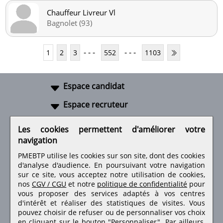
Chauffeur Livreur Vl
Bagnolet (93)
- - -
- - -
1
2
3
552
1103
Espace candidat
Espace recruteur
A propos
Les cookies permettent d'améliorer votre
navigation
Liens utiles
PMEBTP utilise les cookies sur son site, dont des cookies
d'analyse d'audience. En poursuivant votre navigation
sur ce site, vous acceptez notre utilisation de cookies,
nos
CGV / CGU
et notre
politique de confidentialité
pour
Retrouvez-nous sur les réseaux sociaux
vous proposer des services adaptés à vos centres
d'intérêt et réaliser des statistiques de visites.
Vous
pouvez choisir de refuser ou de personnaliser vos choix
en cliquant sur le bouton "Personnaliser". Par ailleurs,