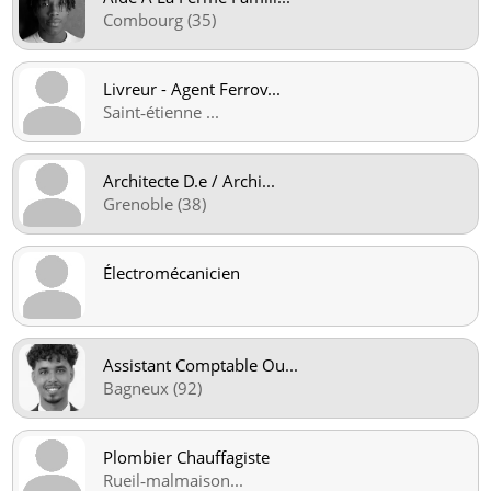
Combourg (35)
Livreur - Agent Ferrov
...
Saint‑étienne
...
Architecte D.e / Archi
...
Grenoble (38)
Électromécanicien
Assistant Comptable Ou
...
Bagneux (92)
Plombier Chauffagiste
Rueil‑malmaison
...