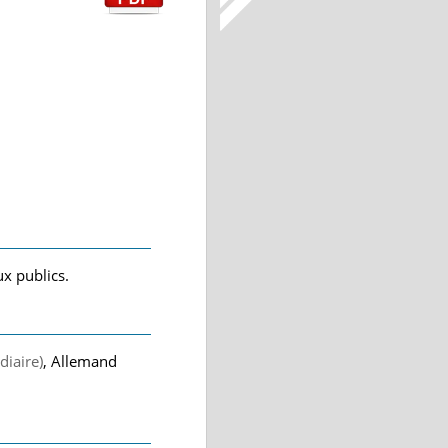
ux publics.
diaire)
, Allemand