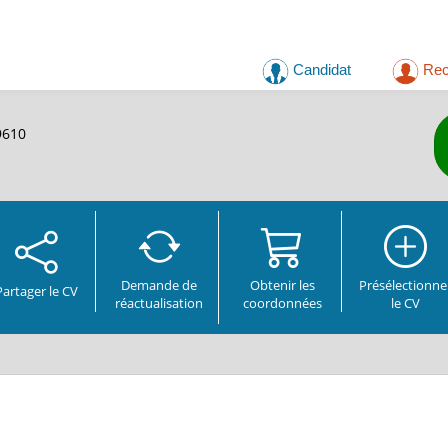
Candidat
Rec
9610
Demande de
Obtenir les
Présélectionne
Partager
le CV
réactualisation
coordonnées
le CV