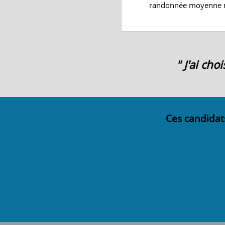
randonnée moyenne m
" J'ai ch
Ces candidat