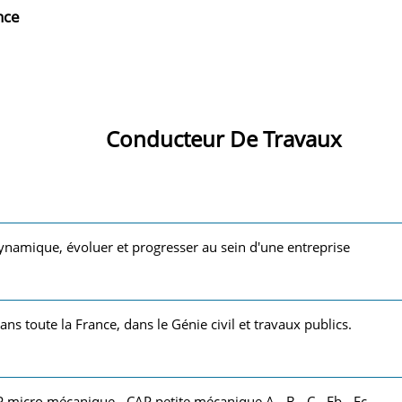
nce
Conducteur De Travaux
ynamique, évoluer et progresser au sein d'une entreprise
ans toute la France, dans le Génie civil et travaux publics.
P micro mécanique - CAP petite mécanique A - B - C - Eb - Ec