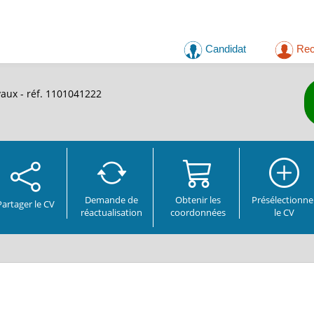
Candidat
Rec
aux - réf. 1101041222
Demande de
Obtenir les
Présélectionne
Partager
le CV
réactualisation
coordonnées
le CV