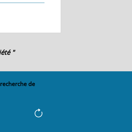
été "
 recherche de