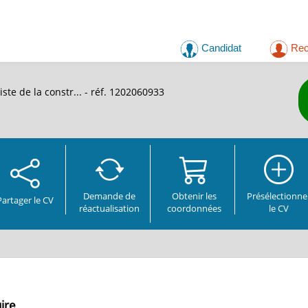
Candidat
Rec
ste de la constr...
- réf. 1202060933
Demande de
Obtenir les
Présélectionne
Partager
le CV
réactualisation
coordonnées
le CV
uire