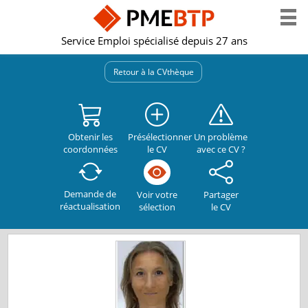
Service Emploi spécialisé depuis 27 ans
Retour à la CVthèque
Obtenir les
Présélectionner
Un problème
coordonnées
le CV
avec ce CV ?
Demande de
Partager
Voir votre
réactualisation
le CV
sélection