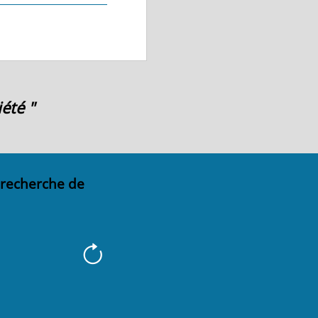
été "
 recherche de