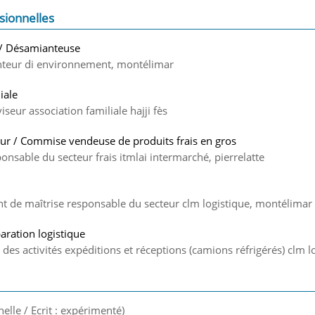
sionnelles
/ Désamianteuse
teur di environnement, montélimar
iale
seur association familiale hajji fès
r / Commise vendeuse de produits frais en gros
onsable du secteur frais itmlai intermarché, pierrelatte
ent de maîtrise responsable du secteur clm logistique, montélimar
aration logistique
n des activités expéditions et réceptions (camions réfrigérés) clm 
nelle / Ecrit : expérimenté)