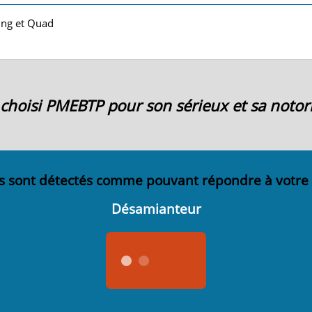
ting et Quad
ai choisi PMEBTP pour son sérieux et sa notori
s sont détectés comme pouvant répondre à votre
Désamianteur