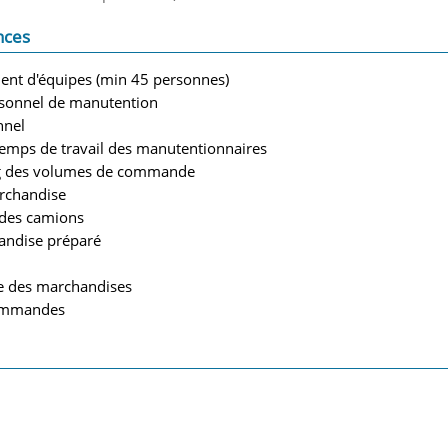
nces
ent d'équipes (min 45 personnes)
sonnel de manutention
nnel
temps de travail des manutentionnaires
ng des volumes de commande
archandise
 des camions
handise préparé
le des marchandises
commandes