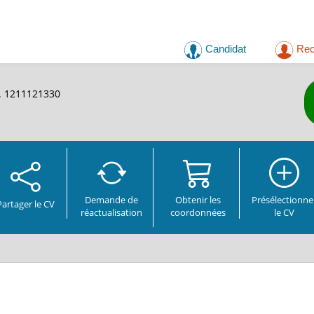
Candidat
Rec
f. 1211121330
Demande de
Obtenir les
Présélectionne
Partager
le CV
réactualisation
coordonnées
le CV