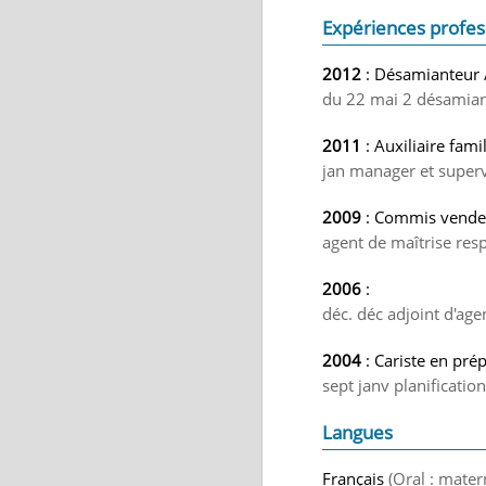
Expériences profes
2012
: Désamianteur 
du 22 mai 2 désamian
2011
: Auxiliaire famil
jan manager et supervi
2009
: Commis vendeu
agent de maîtrise resp
2006
:
déc. déc adjoint d'ag
2004
: Cariste en prép
sept janv planificatio
Langues
Français
(Oral : mater