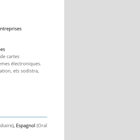
ntreprises
ues
 de cartes
tèmes électroniques.
tion, ets sodistra,
diaire)
, Espagnol
(Oral