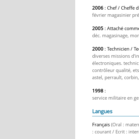
2006
: Chef / Cheffe 
février magasinier pr
2005
: Attaché commer
déc. magasinage, mont
2000
: Technicien / T
diverses missions d'in
électroniques. technic
contrôleur qualité, et
astel, perrault, corbin
1998
:
service militaire en g
Langues
Français
(Oral : mater
: courant / Ecrit : int