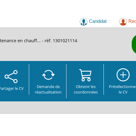
Candidat
Rec
tenance en chauff...
- réf. 1301021114
Demande de
Obtenir les
Présélectionne
Partager
le CV
réactualisation
coordonnées
le CV