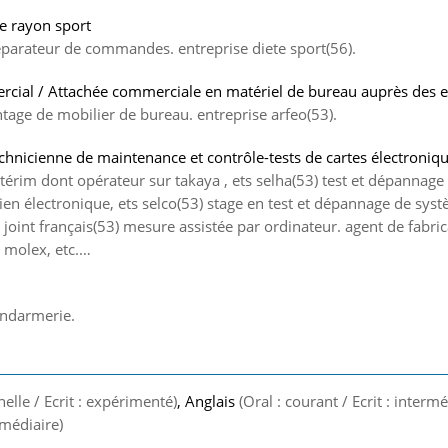
de rayon sport
éparateur de commandes. entreprise diete sport(56).
cial / Attachée commerciale en matériel de bureau auprès des e
age de mobilier de bureau. entreprise arfeo(53).
echnicienne de maintenance et contrôle-tests de cartes électroniq
térim dont opérateur sur takaya , ets selha(53) test et dépannage
ien électronique, ets selco(53) stage en test et dépannage de sys
s joint français(53) mesure assistée par ordinateur. agent de fabrica
, molex, etc.…
endarmerie.
nelle / Ecrit : expérimenté)
, Anglais
(Oral : courant / Ecrit : intermé
ermédiaire)