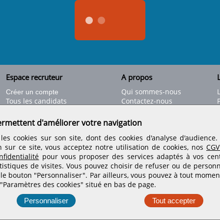
Espace recruteur
A propos
L
Qui sommes-nous
Créer un compte
Tous les candidats
Contactez-nous
Déposer une annonce
Nos partenaires
C
Déposer une offre de stage
Informations légales
ermettent d'améliorer votre navigation
Nos tarifs
Conditions générales
les cookies sur son site, dont des cookies d'analyse d'audience
Rejoignez nos équipes
n sur ce site, vous acceptez notre utilisation de cookies, nos
CGV
fidentialité
pour vous proposer des services adaptés à vos centr
tistiques de visites.
Vous pouvez choisir de refuser ou de personn
Retrouvez-nous sur les réseaux sociaux
 le bouton "Personnaliser". Par ailleurs, vous pouvez à tout momen
 "Paramètres des cookies" situé en bas de page.
Personnaliser
Tout accepter