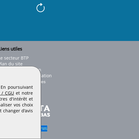
iens utiles
Le secteur BTP
Plan du site
onseils d'utilisation
Conditions de publication
Paramètres des cookies
. En poursuivant
 / CGU
et notre
es d'intérêt et
aliser vos choix
t changer d'avis