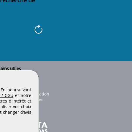
 recherche de
iens utiles
Le secteur BTP
Plan du site
onseils d'utilisation
. En poursuivant
Conditions de publication
 / CGU
et notre
Paramètres des cookies
es d'intérêt et
aliser vos choix
t changer d'avis