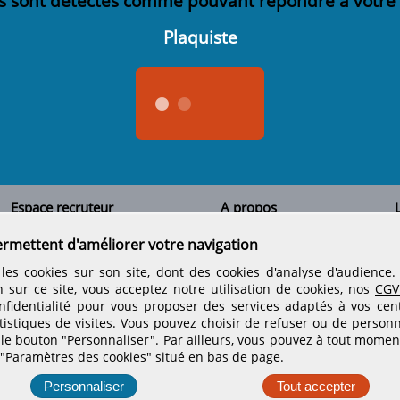
s sont détectés comme pouvant répondre à votre
Plaquiste
Espace recruteur
A propos
L
Qui sommes-nous
Créer un compte
ermettent d'améliorer votre navigation
Tous les candidats
Contactez-nous
Déposer une annonce
Nos partenaires
C
les cookies sur son site, dont des cookies d'analyse d'audience
Déposer une offre de stage
Informations légales
n sur ce site, vous acceptez notre utilisation de cookies, nos
CGV
Nos tarifs
Conditions générales
fidentialité
pour vous proposer des services adaptés à vos centr
Rejoignez nos équipes
tistiques de visites.
Vous pouvez choisir de refuser ou de personn
 le bouton "Personnaliser". Par ailleurs, vous pouvez à tout momen
 "Paramètres des cookies" situé en bas de page.
Retrouvez-nous sur les réseaux sociaux
Personnaliser
Tout accepter