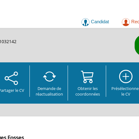
Candidat
Rec
01032142
Demande de
Obtenir les
Présélectionne
Partager
le CV
réactualisation
coordonnées
le CV
Des Fosses