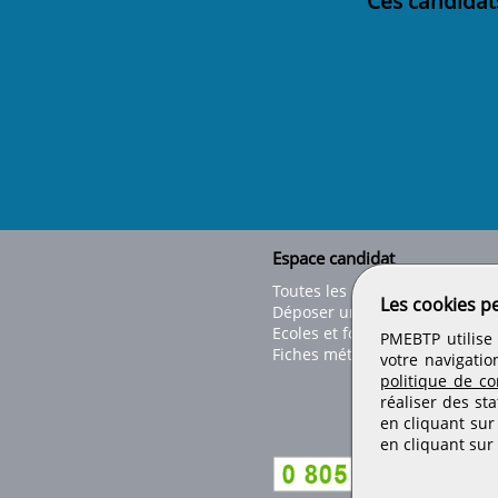
Ces candidat
Espace candidat
Toutes les offres
Les cookies p
Déposer un CV
Ecoles et formations
PMEBTP utilise 
Fiches métiers
votre navigatio
politique de con
réaliser des sta
en cliquant sur
en cliquant sur