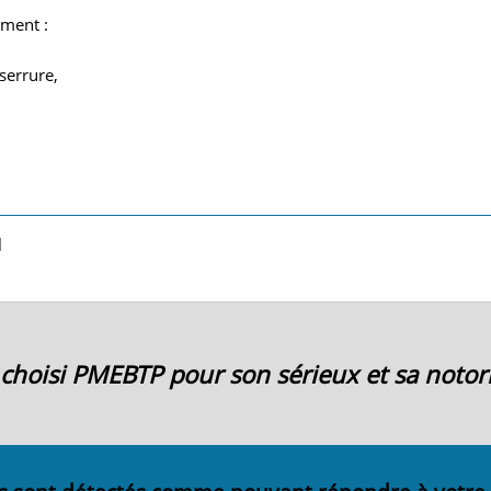
iment :
serrure,
l
ai choisi PMEBTP pour son sérieux et sa notori