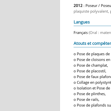
2012
: Poseur / Poseu
plaquiste polyvalent, 
Langues
Français
(Oral : mater
Atouts et compéte
o Pose de plaques de 
o Pose de cloisons e
o Pose de champlat,
o Pose de placostil,
o Pose de faux plafo
o Collage en polystyr
o Isolation et Pose d
o Pose de plinthes,
o Pose de rails,
o Pose de plafonds s