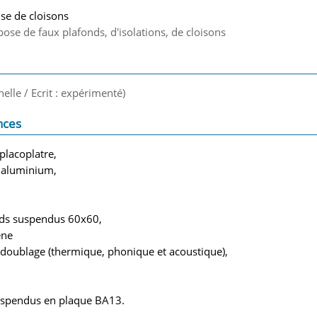
se de cloisons
pose de faux plafonds, d'isolations, de cloisons
nelle / Ecrit : expérimenté)
nces
placoplatre,
n aluminium,
nds suspendus 60x60,
ène
e doublage (thermique, phonique et acoustique),
uspendus en plaque BA13.