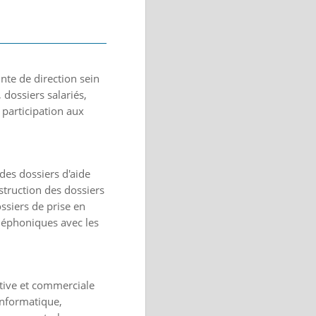
inte de direction sein
, dossiers salariés,
 participation aux
 des dossiers d'aide
struction des dossiers
ssiers de prise en
léphoniques avec les
ative et commerciale
 informatique,