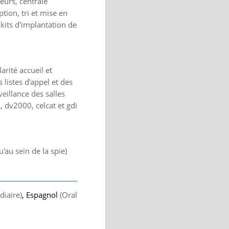
eurs, centrale
tion, tri et mise en
kits d'implantation de
arité accueil et
 listes d'appel et des
eillance des salles
 dv2000, celcat et gdi
'au sein de la spie)
diaire)
, Espagnol
(Oral