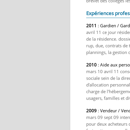
brevet des collèges l
Expériences profes
2011
: Gardien / Gard
avril 11 ce jour réside
de la résidence. dossie
rup, due, contrats de 
plannings, la gestion 
2010
: Aide aux pers
mars 10 avril 11 conse
sociale sein de la dir
d'allocation personnal
charge de l'hébergem
usagers, familles et d
2009
: Vendeur / Vend
mars 09 sept 09 inter
pour deux acheteurs de