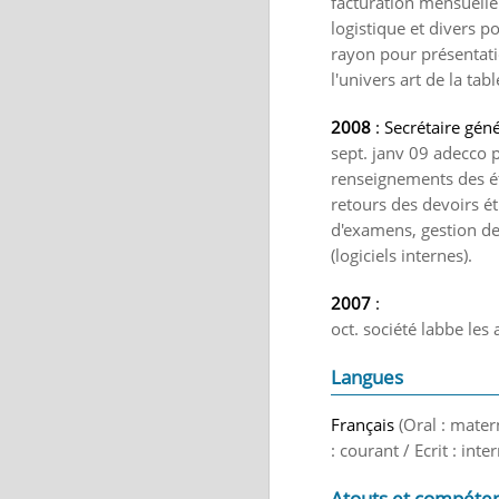
facturation mensuelle 
logistique et divers p
rayon pour présentati
l'univers art de la tabl
2008
: Secrétaire gén
sept. janv 09 adecco p
renseignements des étu
retours des devoirs ét
d'examens, gestion de
(logiciels internes).
2007
:
oct. société labbe les
Langues
Français
(Oral : mater
: courant / Ecrit : int
Atouts et compéte