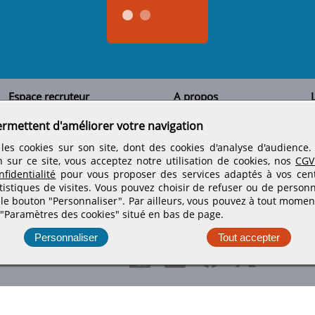
Espace recruteur
A propos
L
Qui sommes-nous
Créer un compte
ermettent d'améliorer votre navigation
Tous les candidats
Contactez-nous
Déposer une annonce
Nos partenaires
C
les cookies sur son site, dont des cookies d'analyse d'audience
Déposer une offre de stage
Informations légales
n sur ce site, vous acceptez notre utilisation de cookies, nos
CGV
Nos tarifs
Conditions générales
fidentialité
pour vous proposer des services adaptés à vos centr
Rejoignez nos équipes
tistiques de visites.
Vous pouvez choisir de refuser ou de personn
 le bouton "Personnaliser". Par ailleurs, vous pouvez à tout momen
 "Paramètres des cookies" situé en bas de page.
Retrouvez-nous sur les réseaux sociaux
Personnaliser
Tout accepter
PMEBTP - Tous droits réservés © 1999 - 2026