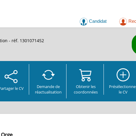
Candidat
Rec
tion - réf. 1301071452
Demande de
Obtenir les
Présélectionne
Partager
le CV
réactualisation
coordonnées
le CV
r Orge