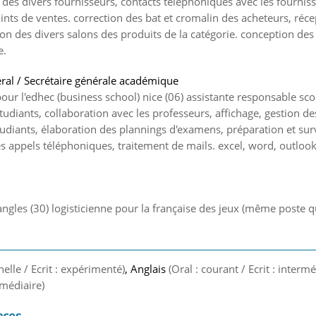
des divers fournisseurs, contacts téléphoniques avec les fourniss
oints de ventes. correction des bat et cromalin des acheteurs, récep
on des divers salons des produits de la catégorie. conception des 
e.
éral / Secrétaire générale académique
our l'edhec (business school) nice (06) assistante responsable scol
diants, collaboration avec les professeurs, affichage, gestion des
udiants, élaboration des plannings d'examens, préparation et surv
s appels téléphoniques, traitement de mails. excel, word, outlook,
 angles (30) logisticienne pour la française des jeux (même poste qu
nelle / Ecrit : expérimenté)
, Anglais
(Oral : courant / Ecrit : intermé
ermédiaire)
nces