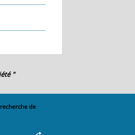
été "
 recherche de