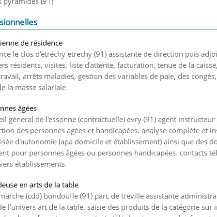
es pyramides (91)
sionnelles
ienne de résidence
nce le clos d'etréchy etrechy (91) assistante de direction puis adjo
rs résidents, visites, liste d'attente, facturation, tenue de la caisse
travail, arrêts maladies, gestion des variables de paie, des congés,
de la masse salariale
onnes âgées
il général de l'essonne (contractuelle) evry (91) agent instructeur
ection des personnes agées et handicapées. analyse complète et in
isée d'autonomie (apa domicile et établissement) ainsi que des do
ent pour personnes âgées ou personnes handicapées. contacts té
ivers établissements.
euse en arts de la table
marche (cdd) bondoufle (91) parc de treville assistante administr
 l'univers art de la table. saisie des produits de la catégorie sur