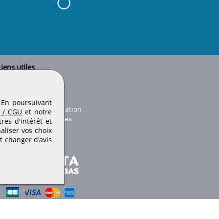
iens utiles
Le secteur BTP
Plan du site
onseils d'utilisation
. En poursuivant
Conditions de publication
 / CGU
et notre
Paramètres des cookies
es d'intérêt et
aliser vos choix
t changer d'avis