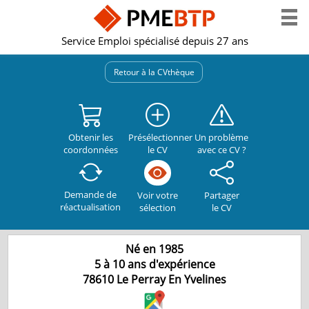
Service Emploi spécialisé depuis 27 ans
Retour à la CVthèque
Obtenir les
Présélectionner
Un problème
coordonnées
le CV
avec ce CV ?
Demande de
Partager
Voir votre
réactualisation
le CV
sélection
Né en 1985
5 à 10 ans d'expérience
78610
Le Perray En Yvelines