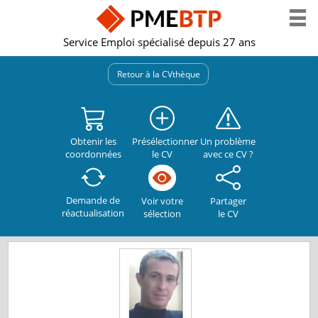
Service Emploi spécialisé depuis 27 ans
Retour à la CVthèque
Obtenir les
Présélectionner
Un problème
coordonnées
le CV
avec ce CV ?
Demande de
Partager
Voir votre
réactualisation
le CV
sélection