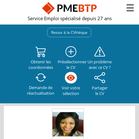
Service Emploi spécialisé depuis 27 ans
Retour à la CVthèque
Obtenir les
Présélectionner
Un problème
coordonnées
le CV
avec ce CV ?
Demande de
Partager
Voir votre
réactualisation
le CV
sélection