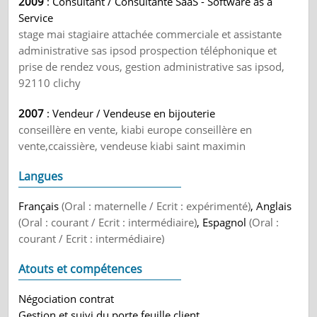
2009
: Consultant / Consultante SaaS - Software as a
Service
stage mai stagiaire attachée commerciale et assistante
administrative sas ipsod prospection téléphonique et
prise de rendez vous, gestion administrative sas ipsod,
92110 clichy
2007
: Vendeur / Vendeuse en bijouterie
conseillère en vente, kiabi europe conseillère en
vente,ccaissière, vendeuse kiabi saint maximin
Langues
Français
(Oral : maternelle / Ecrit : expérimenté)
, Anglais
(Oral : courant / Ecrit : intermédiaire)
, Espagnol
(Oral :
courant / Ecrit : intermédiaire)
Atouts et compétences
Négociation contrat
Gestion et suivi du porte feuille client