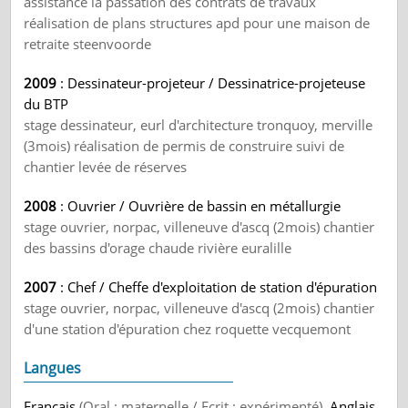
assistance la passation des contrats de travaux
réalisation de plans structures apd pour une maison de
retraite steenvoorde
2009
: Dessinateur-projeteur / Dessinatrice-projeteuse
du BTP
stage dessinateur, eurl d'architecture tronquoy, merville
(3mois) réalisation de permis de construire suivi de
chantier levée de réserves
2008
: Ouvrier / Ouvrière de bassin en métallurgie
stage ouvrier, norpac, villeneuve d'ascq (2mois) chantier
des bassins d'orage chaude rivière euralille
2007
: Chef / Cheffe d'exploitation de station d'épuration
stage ouvrier, norpac, villeneuve d'ascq (2mois) chantier
d'une station d'épuration chez roquette vecquemont
Langues
Français
(Oral : maternelle / Ecrit : expérimenté)
, Anglais