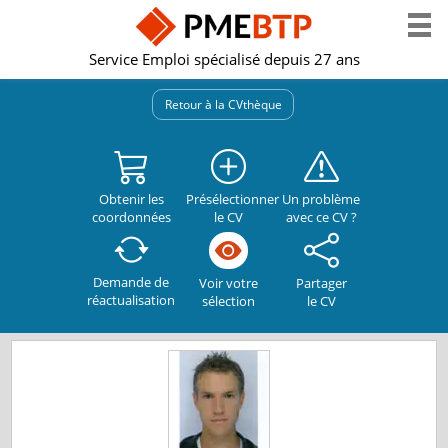
Service Emploi spécialisé depuis 27 ans
Retour à la CVthèque
Obtenir les
Présélectionner
Un problème
coordonnées
le CV
avec ce CV ?
Demande de
Partager
Voir votre
réactualisation
le CV
sélection