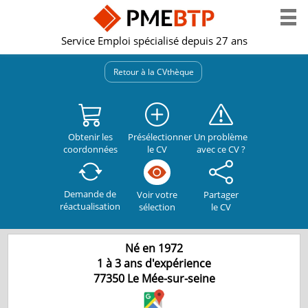
Service Emploi spécialisé depuis 27 ans
Retour à la CVthèque
Obtenir les
Présélectionner
Un problème
coordonnées
le CV
avec ce CV ?
Demande de
Partager
Voir votre
réactualisation
le CV
sélection
Né en 1972
1 à 3 ans d'expérience
77350
Le Mée-sur-seine