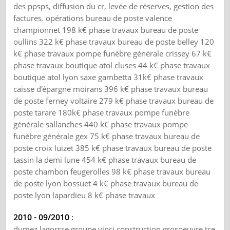
des ppsps, diffusion du cr, levée de réserves, gestion des
factures. opérations bureau de poste valence
championnet 198 k€ phase travaux bureau de poste
oullins 322 k€ phase travaux bureau de poste belley 120
k€ phase travaux pompe funèbre générale crissey 67 k€
phase travaux boutique atol cluses 44 k€ phase travaux
boutique atol lyon saxe gambetta 31k€ phase travaux
caisse d'épargne moirans 396 k€ phase travaux bureau
de poste ferney voltaire 279 k€ phase travaux bureau de
poste tarare 180k€ phase travaux pompe funèbre
générale sallanches 440 k€ phase travaux pompe
funèbre générale gex 75 k€ phase travaux bureau de
poste croix luizet 385 k€ phase travaux bureau de poste
tassin la demi lune 454 k€ phase travaux bureau de
poste chambon feugerolles 98 k€ phase travaux bureau
de poste lyon bossuet 4 k€ phase travaux bureau de
poste lyon lapardieu 8 k€ phase travaux
2010 - 09/2010
:
dumez lagorsse groupe vinci construction grosoeuvre tce