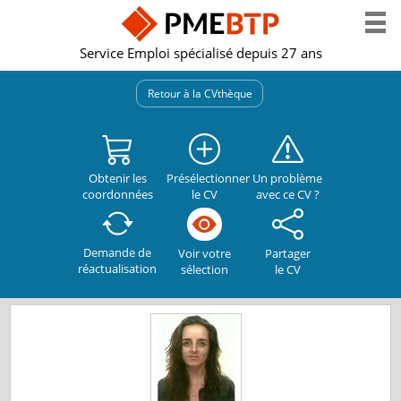
Service Emploi spécialisé depuis 27 ans
Retour à la CVthèque
Obtenir les
Présélectionner
Un problème
coordonnées
le CV
avec ce CV ?
Demande de
Partager
Voir votre
réactualisation
le CV
sélection