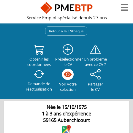
Service Emploi spécialisé depuis 27 ans
Retour à la CVthèque
Obtenir les
Présélectionner
Un problème
coordonnées
le CV
avec ce CV ?
Demande de
Partager
Voir votre
réactualisation
le CV
sélection
Née le 15/10/1975
1 à 3 ans d'expérience
59165
Auberchicourt