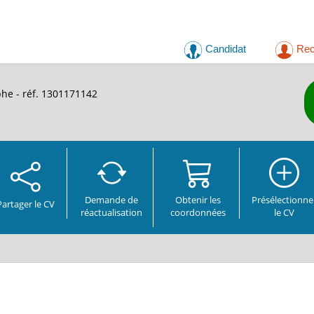
Candidat
Rec
he - réf. 1301171142
Demande de
Obtenir les
Présélectionne
Partager
le CV
réactualisation
coordonnées
le CV