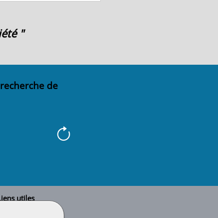
été "
 recherche de
iens utiles
Le secteur BTP