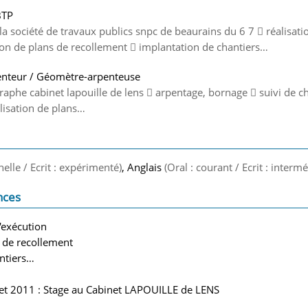
BTP
a société de travaux publics snpc de beaurains du 6 7  réalisati
tion de plans de recollement  implantation de chantiers…
nteur / Géomètre-arpenteuse
aphe cabinet lapouille de lens  arpentage, bornage  suivi de ch
alisation de plans…
nelle / Ecrit : expérimenté)
, Anglais
(Oral : courant / Ecrit : intermé
nces
'exécution
s de recollement
ntiers…
let 2011 : Stage au Cabinet LAPOUILLE de LENS