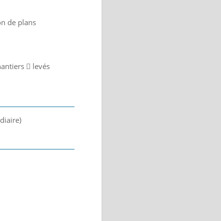
on de plans
antiers  levés
diaire)