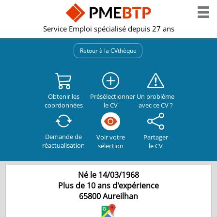
Service Emploi spécialisé depuis 27 ans
Retour à la CVthèque
Obtenir les
Présélectionner
Un problème
coordonnées
le CV
avec ce CV ?
Demande de
Partager
Voir votre
réactualisation
le CV
sélection
Né le 14/03/1968
Plus de 10 ans d'expérience
65800
Aureilhan