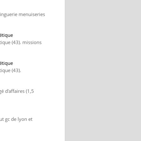
zinguerie menuiseries
gétique
tique (43). missions
gétique
tique (43).
é d'affaires (1,5
ut gc de lyon et