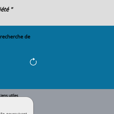
été "
 recherche de
iens utiles
Le secteur BTP
Plan du site
onseils d'utilisation
. En poursuivant