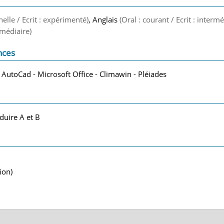
nelle / Ecrit : expérimenté)
, Anglais
(Oral : courant / Ecrit : intermé
ermédiaire)
nces
 AutoCad - Microsoft Office - Climawin - Pléiades
duire A et B
ion)