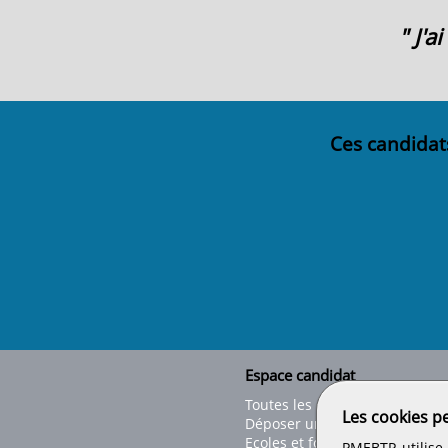
" J'
Ces candidat
Espace candidat
Toutes les offres
Les cookies p
Déposer un CV
Ecoles et formations
PMEBTP utilise 