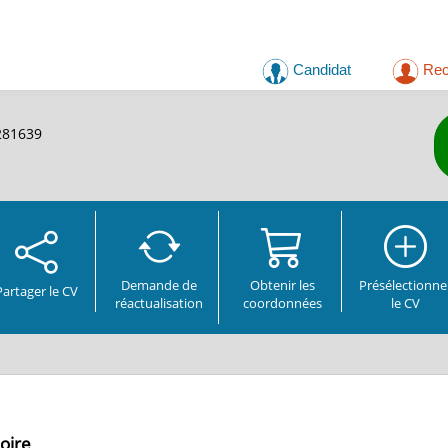
Candidat
Rec
8281639
Demande de
Obtenir les
Présélectionne
Partager
le CV
réactualisation
coordonnées
le CV
oire