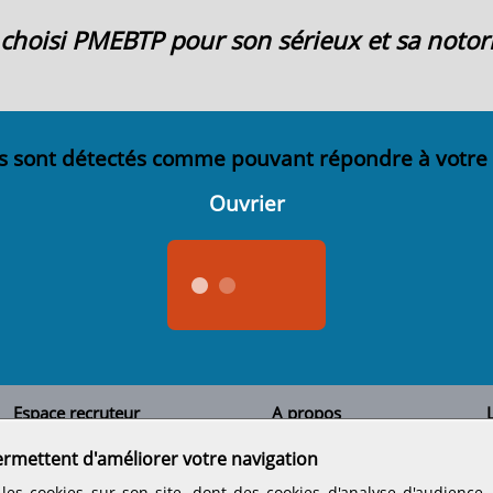
ai choisi PMEBTP pour son sérieux et sa notori
s sont détectés comme pouvant répondre à votre
Ouvrier
Espace recruteur
A propos
L
Qui sommes-nous
Créer un compte
ermettent d'améliorer votre navigation
Tous les candidats
Contactez-nous
Déposer une annonce
Nos partenaires
C
les cookies sur son site, dont des cookies d'analyse d'audience