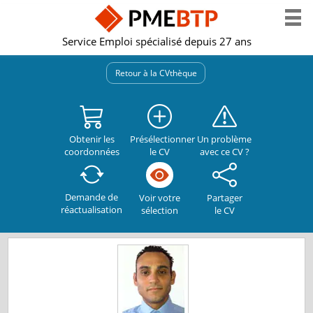
Service Emploi spécialisé depuis 27 ans
Retour à la CVthèque
Obtenir les
Présélectionner
Un problème
coordonnées
le CV
avec ce CV ?
Demande de
Partager
Voir votre
réactualisation
le CV
sélection