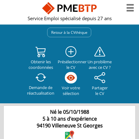
Service Emploi spécialisé depuis 27 ans
Retour à la CVthèque
Obtenir les
Présélectionner
Un problème
coordonnées
le CV
avec ce CV ?
Demande de
Partager
Voir votre
réactualisation
le CV
sélection
Né le 05/10/1988
5 à 10 ans d'expérience
94190
Villeneuve St Georges