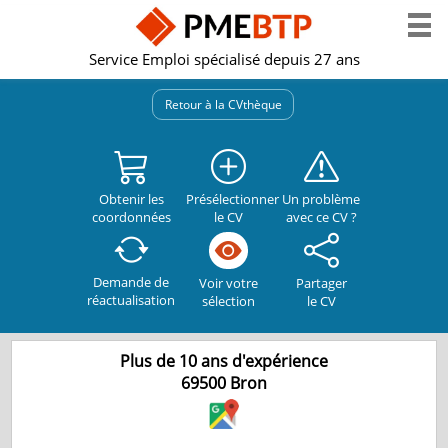
Service Emploi spécialisé depuis 27 ans
Retour à la CVthèque
Obtenir les
Présélectionner
Un problème
coordonnées
le CV
avec ce CV ?
Demande de
Partager
Voir votre
réactualisation
le CV
sélection
Plus de 10 ans d'expérience
69500
Bron