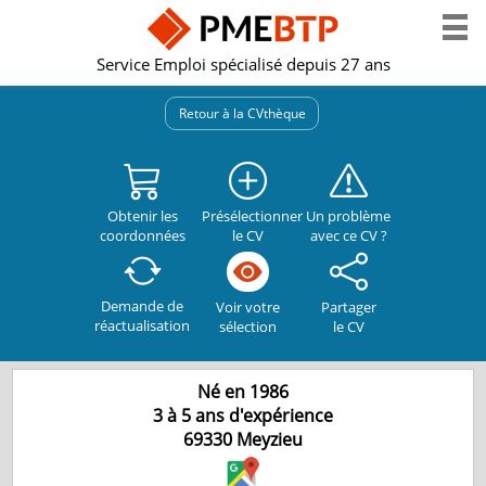
Service Emploi spécialisé depuis 27 ans
Retour à la CVthèque
Obtenir les
Présélectionner
Un problème
coordonnées
le CV
avec ce CV ?
Demande de
Partager
Voir votre
réactualisation
le CV
sélection
Né en 1986
3 à 5 ans d'expérience
69330
Meyzieu