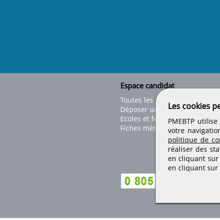
Espace candidat
Toutes les offres
Les cookies p
Déposer un CV
Ecoles et formations
PMEBTP utilise 
Fiches métiers
votre navigatio
politique de con
réaliser des sta
en cliquant sur
en cliquant sur