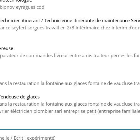
 bionov eyragues cdd
Technicien itinérant / Technicienne itinérante de maintenance Ser
ance seyfert sorgues travail en 2/8 intérimaire chez interim d'oc
ivreuse
arateur de commandes livreur entre amis traiteur pernes les font
s la restauration la fontaine aux glaces fontaine de vaucluse tra
Vendeuse de glaces
s la restauration la fontaine aux glaces fontaine de vaucluse trav
ier éléctricien plombier sarl entreprise petit (entreprise familiale)
nelle / Ecrit : expérimenté)