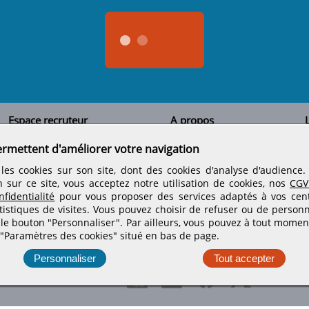
Espace recruteur
A propos
L
Qui sommes-nous
Créer un compte
ermettent d'améliorer votre navigation
Tous les candidats
Contactez-nous
Déposer une annonce
Nos partenaires
C
les cookies sur son site, dont des cookies d'analyse d'audience
Déposer une offre de stage
Informations légales
n sur ce site, vous acceptez notre utilisation de cookies, nos
CGV
Nos tarifs
Conditions générales
fidentialité
pour vous proposer des services adaptés à vos centr
Rejoignez nos équipes
tistiques de visites.
Vous pouvez choisir de refuser ou de personn
 le bouton "Personnaliser". Par ailleurs, vous pouvez à tout momen
 "Paramètres des cookies" situé en bas de page.
Retrouvez-nous sur les réseaux sociaux
Personnaliser
Tout accepter