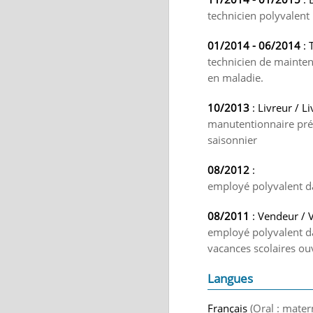
technicien polyvalent
01/2014 - 06/2014
: 
technicien de mainten
en maladie.
10/2013
: Livreur / L
manutentionnaire prép
saisonnier
08/2012
:
employé polyvalent dan
08/2011
: Vendeur / 
employé polyvalent dan
vacances scolaires ouvr
Langues
Français
(Oral : mater