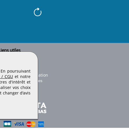
iens utiles
Le secteur BTP
Plan du site
onseils d'utilisation
. En poursuivant
Conditions de publication
 / CGU
et notre
Paramètres des cookies
es d'intérêt et
aliser vos choix
t changer d'avis