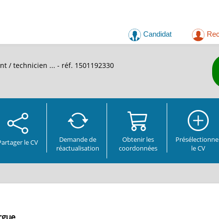
Candidat
Rec
t / technicien ...
- réf. 1501192330
Demande de
Obtenir les
Présélectionne
Partager
le CV
réactualisation
coordonnées
le CV
orgue