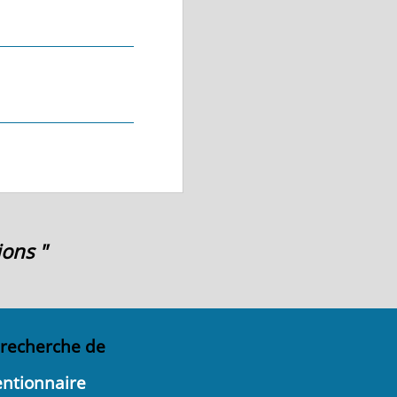
ions "
 recherche de
entionnaire