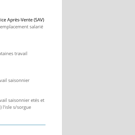
vice Après-Vente (SAV)
 remplacement salarié
aines travail
vail saisonnier
ail saisonnier etés et
 l'isle s/sorgue