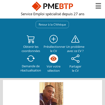
Service Emploi spécialisé depuis 27 ans
Retour à la CVthèque
Obtenir les
Présélectionner
Un problème
coordonnées
le CV
avec ce CV ?
Demande de
Partager
Voir votre
réactualisation
le CV
sélection