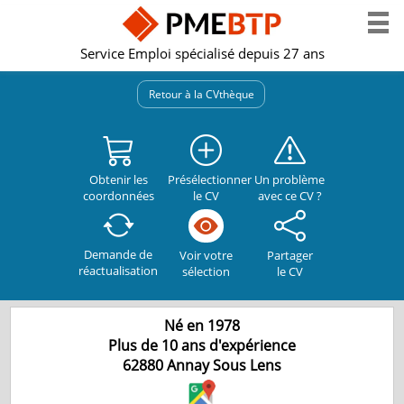
Service Emploi spécialisé depuis 27 ans
Retour à la CVthèque
Obtenir les
Présélectionner
Un problème
coordonnées
le CV
avec ce CV ?
Demande de
Partager
Voir votre
réactualisation
le CV
sélection
Né en 1978
Plus de 10 ans d'expérience
62880
Annay Sous Lens