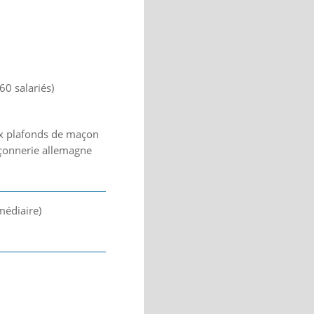
0 salariés)
aux plafonds de maçon
açonnerie allemagne
rmédiaire)