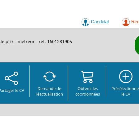
Candidat
Rec
de prix - metreur - réf. 1601281905
Demande de
Obtenir les
Présélectionne
Partager
le CV
réactualisation
coordonnées
le CV