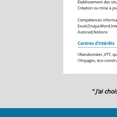
Établissement des sit
Création ou mise à jo
Compétences informa
Excel,Onaya,Word,Inte
Autocad,Notions
Centres d'intérêts
Randonnées ,VTT, sp
Voyages, éco-constru
" J'ai ch