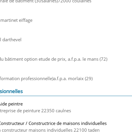
rale de bâtiment (30salariés)72000 coulaines
martinet eiffage
l darthevel
du bâtiment option etude de prix, a.f.p.a. le mans (72)
 formation professionnelle)a.f.p.a. morlaix (29)
sionnelles
Aide peintre
treprise de peinture 22350 caulnes
Constructeur / Constructrice de maisons individuelles
 constructeur maisons individuelles 22100 taden