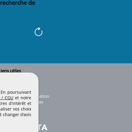
 recherche de
iens utiles
Le secteur BTP
Plan du site
onseils d'utilisation
. En poursuivant
Conditions de publication
 / CGU
et notre
Paramètres des cookies
es d'intérêt et
aliser vos choix
t changer d'avis