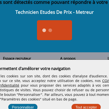
s sont détectés comme pouvant répondre à votre
Technicien Etudes De Prix - Metreur
Espace recruteur
A propos
L
Qui sommes-nous
Créer un compte
ermettent d'améliorer votre navigation
Tous les candidats
Contactez-nous
Déposer une annonce
Nos partenaires
C
les cookies sur son site, dont des cookies d'analyse d'audience
Déposer une offre de stage
Informations légales
n sur ce site, vous acceptez notre utilisation de cookies, nos
CGV
Nos tarifs
Conditions générales
fidentialité
pour vous proposer des services adaptés à vos centr
Rejoignez nos équipes
tistiques de visites.
Vous pouvez choisir de refuser ou de personn
 le bouton "Personnaliser". Par ailleurs, vous pouvez à tout momen
 "Paramètres des cookies" situé en bas de page.
Retrouvez-nous sur les réseaux sociaux
Personnaliser
Tout accepter