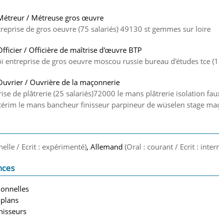
Métreur / Métreuse gros œuvre
treprise de gros oeuvre (75 salariés) 49130 st gemmes sur loire
Officier / Officière de maîtrise d'œuvre BTP
 entreprise de gros oeuvre moscou russie bureau d'études tce (16
Ouvrier / Ouvrière de la maçonnerie
se de plâtrerie (25 salariés)72000 le mans plâtrerie isolation f
ntérim le mans bancheur finisseur parpineur de wüselen stage m
nelle / Ecrit : expérimenté)
, Allemand
(Oral : courant / Ecrit : inte
nces
onnelles
 plans
nisseurs