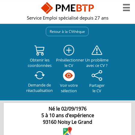
Service Emploi spécialisé depuis 27 ans
Retour à la CVthèque
Obtenir les
Présélectionner
Un problème
coordonnées
le CV
avec ce CV ?
Demande de
Partager
Voir votre
réactualisation
le CV
sélection
Né le 02/09/1976
5 à 10 ans d'expérience
93160
Noisy Le Grand