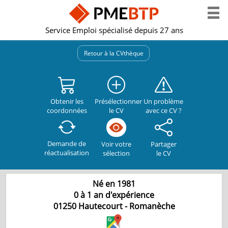
Service Emploi spécialisé depuis 27 ans
Retour à la CVthèque
Obtenir les
Présélectionner
Un problème
coordonnées
le CV
avec ce CV ?
Demande de
Partager
Voir votre
réactualisation
le CV
sélection
Né en 1981
0 à 1 an d'expérience
01250
Hautecourt - Romanèche