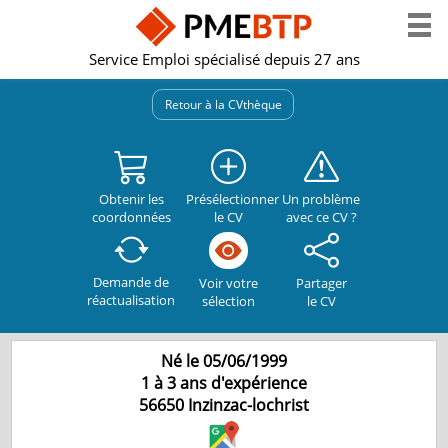
Service Emploi spécialisé depuis 27 ans
Retour à la CVthèque
Obtenir les
Présélectionner
Un problème
coordonnées
le CV
avec ce CV ?
Demande de
Partager
Voir votre
réactualisation
le CV
sélection
Né le 05/06/1999
1 à 3 ans d'expérience
56650
Inzinzac-lochrist