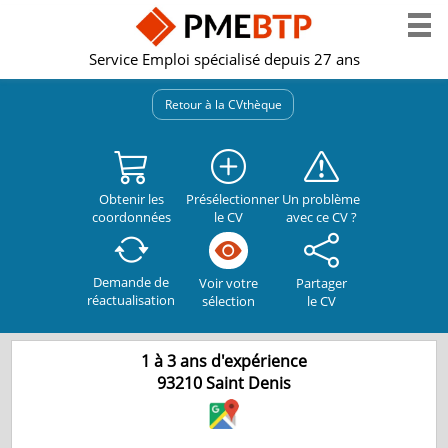
Service Emploi spécialisé depuis 27 ans
Retour à la CVthèque
Obtenir les
Présélectionner
Un problème
coordonnées
le CV
avec ce CV ?
Demande de
Partager
Voir votre
réactualisation
le CV
sélection
1 à 3 ans d'expérience
93210
Saint Denis