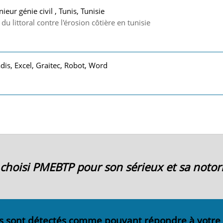
nieur génie civil , Tunis, Tunisie
u littoral contre l'érosion côtière en tunisie
is, Excel, Graitec, Robot, Word
ai choisi PMEBTP pour son sérieux et sa notori
s sont détectés comme pouvant répondre à votre