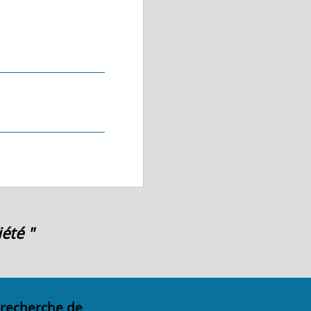
été "
 recherche de