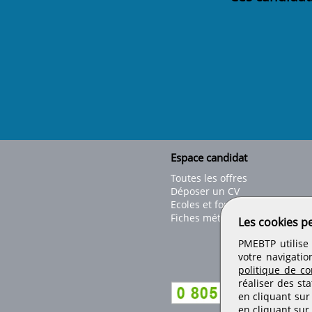
Espace candidat
Toutes les offres
Déposer un CV
Ecoles et formations
Fiches métiers
Les cookies p
PMEBTP utilise 
votre navigatio
politique de con
réaliser des sta
en cliquant sur
en cliquant sur