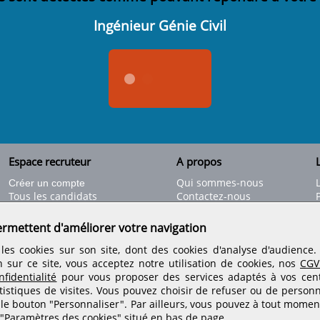
Ingénieur Génie Civil
Espace recruteur
A propos
L
Qui sommes-nous
Créer un compte
Tous les candidats
Contactez-nous
Déposer une annonce
Nos partenaires
C
Déposer une offre de stage
Informations légales
ermettent d'améliorer votre navigation
Nos tarifs
Conditions générales
les cookies sur son site, dont des cookies d'analyse d'audience
Rejoignez nos équipes
n sur ce site, vous acceptez notre utilisation de cookies, nos
CGV
fidentialité
pour vous proposer des services adaptés à vos centr
tistiques de visites.
Vous pouvez choisir de refuser ou de personn
Retrouvez-nous sur les réseaux sociaux
 le bouton "Personnaliser". Par ailleurs, vous pouvez à tout momen
 "Paramètres des cookies" situé en bas de page.