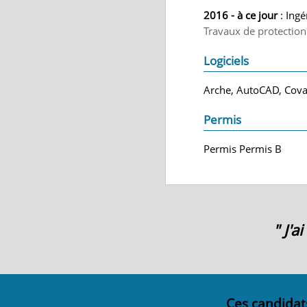
2016 - à ce jour
: Ingé
Travaux de protection d
Logiciels
Arche, AutoCAD, Covad
Permis
Permis Permis B
" J'
Ces candidat