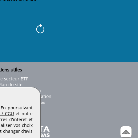
iens utiles
Le secteur BTP
Plan du site
onseils d'utilisation
Conditions de publication
Paramètres des cookies
. En poursuivant
 / CGU
et notre
es d'intérêt et
aliser vos choix
t changer d'avis