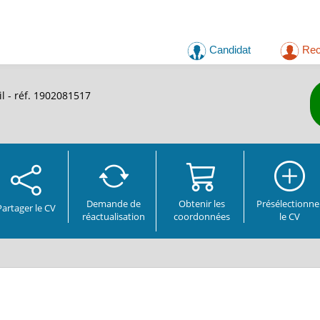
Candidat
Rec
il - réf. 1902081517
Demande de
Obtenir les
Présélectionne
Partager
le CV
réactualisation
coordonnées
le CV