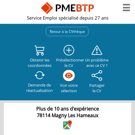
Service Emploi spécialisé depuis 27 ans
Retour à la CVthèque
Obtenir les
Présélectionner
Un problème
coordonnées
le CV
avec ce CV ?
Demande de
Partager
Voir votre
réactualisation
le CV
sélection
Plus de 10 ans d'expérience
78114
Magny Les Hameaux