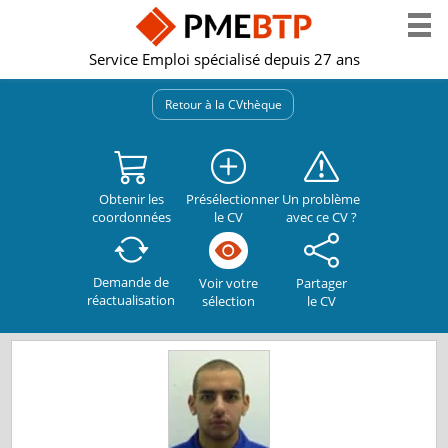
Service Emploi spécialisé depuis 27 ans
Retour à la CVthèque
Obtenir les
Présélectionner
Un problème
coordonnées
le CV
avec ce CV ?
Demande de
Partager
Voir votre
réactualisation
le CV
sélection