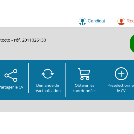
Candidat
Rec
tecte - réf. 2011026130
Demande de
Obtenir les
Présélectionne
Partager
le CV
réactualisation
coordonnées
le CV