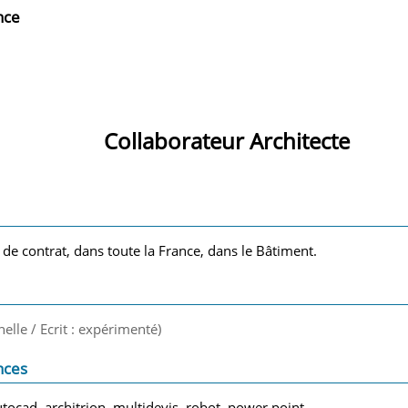
nce
Collaborateur Architecte
 de contrat, dans toute la France, dans le Bâtiment.
nelle / Ecrit : expérimenté)
nces
tocad, architrion, multidevis, robot, power point