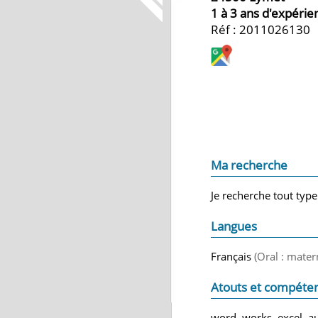
1 à 3 ans d'expérie
Réf : 2011026130
Ma recherche
Je recherche tout type
Langues
Français
(Oral : mater
Atouts et compéte
word, works, excel, au