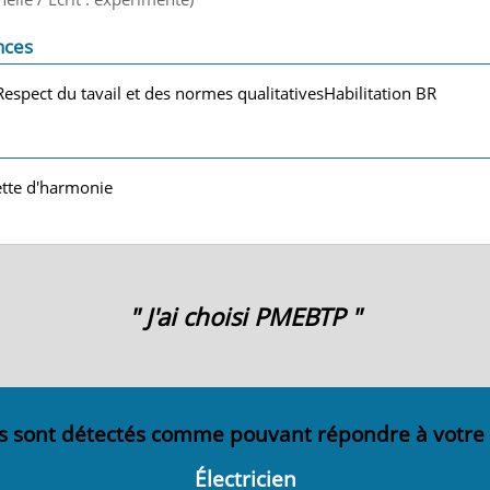
nces
pect du tavail et des normes qualitativesHabilitation BR
tte d'harmonie
" J'ai choisi PMEBTP "
s sont détectés comme pouvant répondre à votre
Électricien