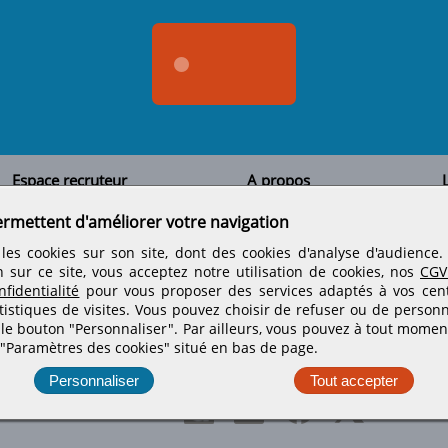
Espace recruteur
A propos
L
Qui sommes-nous
Créer un compte
ermettent d'améliorer votre navigation
Tous les candidats
Contactez-nous
Déposer une annonce
Nos partenaires
C
les cookies sur son site, dont des cookies d'analyse d'audience
Déposer une offre de stage
Informations légales
n sur ce site, vous acceptez notre utilisation de cookies, nos
CGV
Nos tarifs
Conditions générales
fidentialité
pour vous proposer des services adaptés à vos centr
Rejoignez nos équipes
tistiques de visites.
Vous pouvez choisir de refuser ou de personn
 le bouton "Personnaliser". Par ailleurs, vous pouvez à tout momen
 "Paramètres des cookies" situé en bas de page.
Retrouvez-nous sur les réseaux sociaux
Personnaliser
Tout accepter