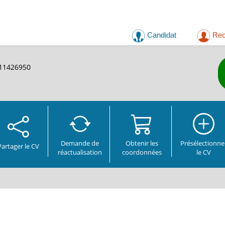
Candidat
Rec
2011426950
Demande de
Obtenir les
Présélectionne
Partager
le CV
réactualisation
coordonnées
le CV