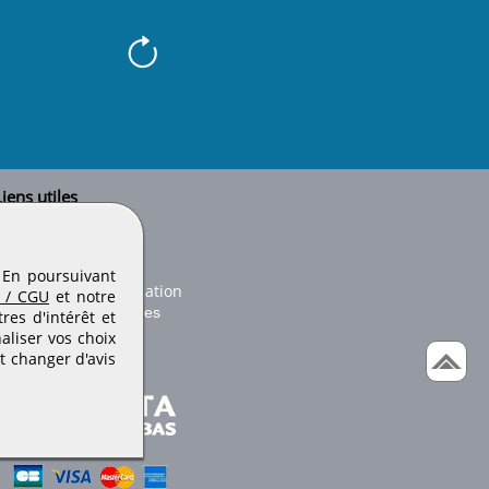
iens utiles
Le secteur BTP
Plan du site
onseils d'utilisation
. En poursuivant
Conditions de publication
 / CGU
et notre
Paramètres des cookies
es d'intérêt et
aliser vos choix
t changer d'avis