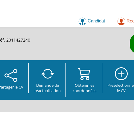
Candidat
Rec
réf. 2011427240
Demande de
Obtenir les
Présélectionne
Partager
le CV
réactualisation
coordonnées
le CV