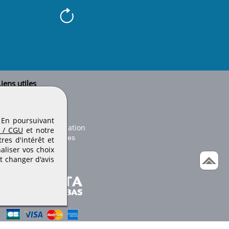
iens utiles
Le secteur BTP
Plan du site
onseils d'utilisation
. En poursuivant
Conditions de publication
 / CGU
et notre
Paramètres des cookies
es d'intérêt et
aliser vos choix
t changer d'avis