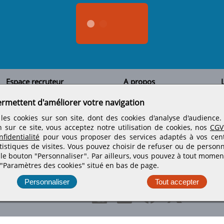
Espace recruteur
A propos
L
Qui sommes-nous
Créer un compte
ermettent d'améliorer votre navigation
Tous les candidats
Contactez-nous
Déposer une annonce
Nos partenaires
C
les cookies sur son site, dont des cookies d'analyse d'audience
Déposer une offre de stage
Informations légales
n sur ce site, vous acceptez notre utilisation de cookies, nos
CGV
Nos tarifs
Conditions générales
fidentialité
pour vous proposer des services adaptés à vos centr
Rejoignez nos équipes
tistiques de visites.
Vous pouvez choisir de refuser ou de personn
 le bouton "Personnaliser". Par ailleurs, vous pouvez à tout momen
 "Paramètres des cookies" situé en bas de page.
Retrouvez-nous sur les réseaux sociaux
Personnaliser
Tout accepter