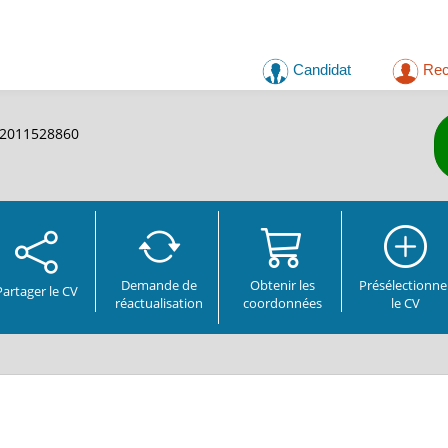
Candidat
Rec
. 2011528860
Demande de
Obtenir les
Présélectionne
Partager
le CV
réactualisation
coordonnées
le CV