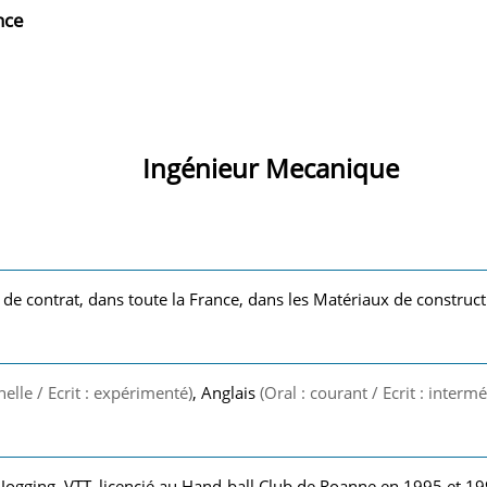
nce
Ingénieur Mecanique
 de contrat, dans toute la France, dans les Matériaux de construct
nelle / Ecrit : expérimenté)
, Anglais
(Oral : courant / Ecrit : intermé
ogging, VTT, licencié au Hand-ball Club de Roanne en 1995 et 1