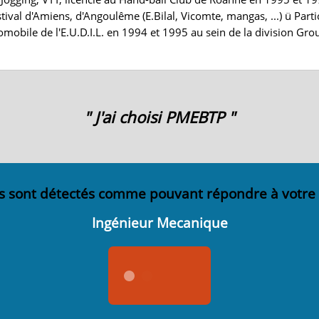
tival d'Amiens, d'Angoulême (E.Bilal, Vicomte, mangas, ...) ü Par
tomobile de l'E.U.D.I.L. en 1994 et 1995 au sein de la division G
" J'ai choisi PMEBTP "
s sont détectés comme pouvant répondre à votre
Ingénieur Mecanique