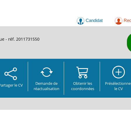
Candidat
Rec
e - réf. 2011731550
Demande de
Obtenir les
Présélectionne
Partager
le CV
réactualisation
coordonnées
le CV