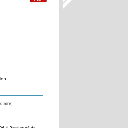
ion.
diaire)
996 ü Passionné de