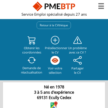
Service Emploi spécialisé depuis 27 ans
Retour à la CVthèque
Obtenir les
Présélectionner
Un problème
coordonnées
le CV
avec ce CV ?
Demande de
Partager
Voir votre
réactualisation
le CV
sélection
Né en 1978
3 à 5 ans d'expérience
69131
Ecully Cedex