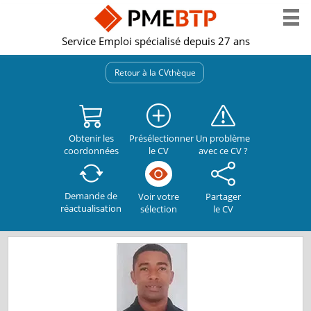
Service Emploi spécialisé depuis 27 ans
Retour à la CVthèque
Obtenir les
Présélectionner
Un problème
coordonnées
le CV
avec ce CV ?
Demande de
Partager
Voir votre
réactualisation
le CV
sélection