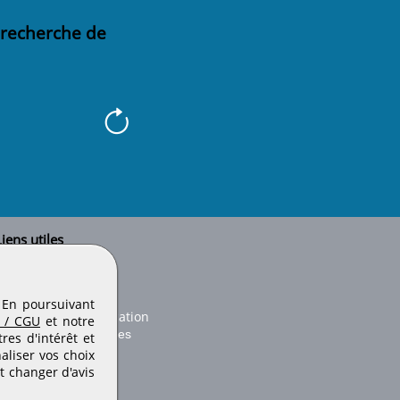
 recherche de
iens utiles
Le secteur BTP
Plan du site
onseils d'utilisation
. En poursuivant
Conditions de publication
 / CGU
et notre
Paramètres des cookies
es d'intérêt et
aliser vos choix
t changer d'avis