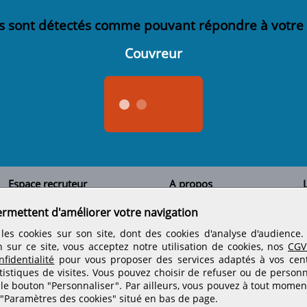
s sont détectés comme pouvant répondre à votre
Couvreur
Espace recruteur
A propos
L
Qui sommes-nous
Créer un compte
ermettent d'améliorer votre navigation
Tous les candidats
Contactez-nous
Déposer une annonce
Nos partenaires
C
les cookies sur son site, dont des cookies d'analyse d'audience
Déposer une offre de stage
Informations légales
n sur ce site, vous acceptez notre utilisation de cookies, nos
CGV
Nos tarifs
Conditions générales
fidentialité
pour vous proposer des services adaptés à vos centr
Rejoignez nos équipes
tistiques de visites.
Vous pouvez choisir de refuser ou de personn
 le bouton "Personnaliser". Par ailleurs, vous pouvez à tout momen
 "Paramètres des cookies" situé en bas de page.