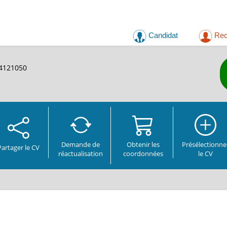
Candidat
Rec
04121050
Demande de
Obtenir les
Présélectionne
Partager
le CV
réactualisation
coordonnées
le CV