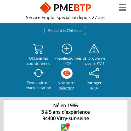
Service Emploi spécialisé depuis 27 ans
Retour à la CVthèque
Obtenir les
Présélectionner
Un problème
coordonnées
le CV
avec ce CV ?
Demande de
Partager
Voir votre
réactualisation
le CV
sélection
Né en 1986
3 à 5 ans d'expérience
94400
Vitry-sur-seine