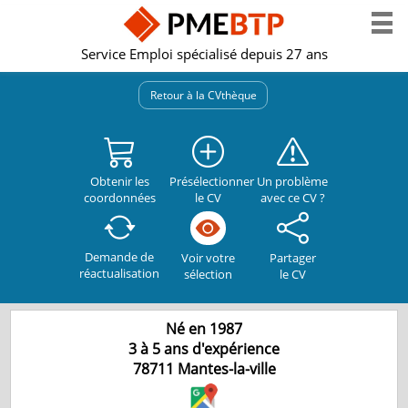
Service Emploi spécialisé depuis 27 ans
Retour à la CVthèque
Obtenir les
Présélectionner
Un problème
coordonnées
le CV
avec ce CV ?
Demande de
Partager
Voir votre
réactualisation
le CV
sélection
Né en 1987
3 à 5 ans d'expérience
78711
Mantes-la-ville