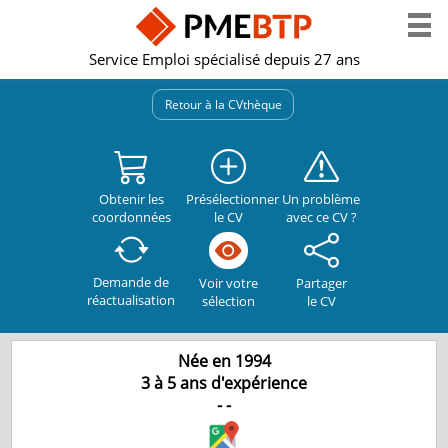
Service Emploi spécialisé depuis 27 ans
Retour à la CVthèque
Obtenir les
Présélectionner
Un problème
coordonnées
le CV
avec ce CV ?
Demande de
Partager
Voir votre
réactualisation
le CV
sélection
Née en 1994
3 à 5 ans d'expérience
-
-