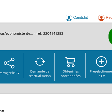
Candidat
Rec
eur/economiste de...
- réf. 2204141253
Demande de
Obtenir les
Présélectionne
Partager
le CV
réactualisation
coordonnées
le CV
ine