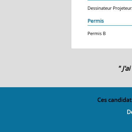
Dessinateur Projeteur
Permis
Permis B
" J'
Ces candidat
D