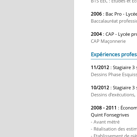
BTS EEC : Etudes et E
2006
: Bac Pro - Lycée
Baccalauréat professi
2004
: CAP - Lycée pr
CAP Maçonnerie
Expériences profes
11/2012
: Stagiaire 3
Dessins Phase Esquis
10/2012
: Stagiaire 
Dessins d’exécutions,
2008 - 2011
: Économi
Quint Fonsegrives
- Avant métré
- Réalisation des esti
- Etablissement de piè