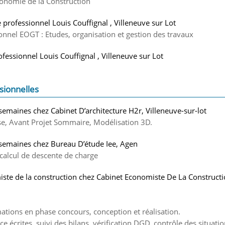
conomie de la Construction
 professionnel Louis Couffignal , Villeneuve sur Lot
onnel EOGT : Etudes, organisation et gestion des travaux
ofessionnel Louis Couffignal , Villeneuve sur Lot
sionnelles
 semaines chez Cabinet D’architecture H2r, Villeneuve-sur-lot
se, Avant Projet Sommaire, Modélisation 3D.
3 semaines chez Bureau D’étude Iee, Agen
 calcul de descente de charge
ste de la construction chez Cabinet Economiste De La Constructi
mations en phase concours, conception et réalisation.
ce écrites, suivi des bilans, vérification DGD, contrôle des situat