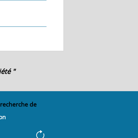
été "
 recherche de
on