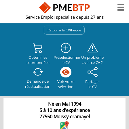
Service Emploi spécialisé depuis 27 ans
Retour à la CVthèque
Obtenir les
Présélectionner
Un problème
coordonnées
le CV
avec ce CV ?
Demande de
Partager
Voir votre
réactualisation
le CV
sélection
Né en Mai 1994
5 à 10 ans d'expérience
77550
Moissy-cramayel